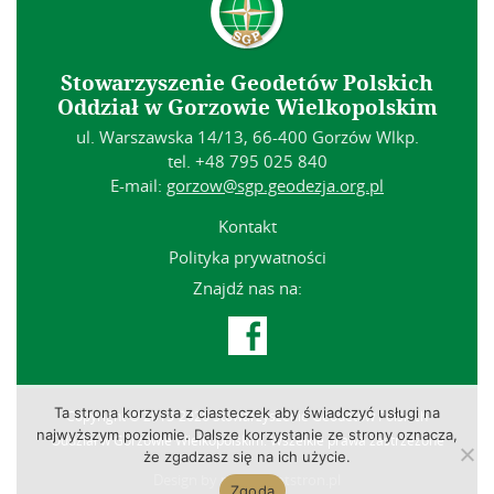
Stowarzyszenie Geodetów Polskich
Oddział w Gorzowie Wielkopolskim
ul. Warszawska 14/13, 66-400 Gorzów Wlkp.
tel. +48 795 025 840
E-mail:
gorzow@sgp.geodezja.org.pl
Kontakt
Polityka prywatności
Znajdź nas na:

Ta strona korzysta z ciasteczek aby świadczyć usługi na
Copyright © 2013-2026 Stowarzyszenie Geodetów Polskich
najwyższym poziomie. Dalsze korzystanie ze strony oznacza,
Oddział w Gorzowie Wielkopolskim. Wszelkie prawa zastrzeżone
że zgadzasz się na ich użycie.
Design by
projektantstron.pl
Zgoda