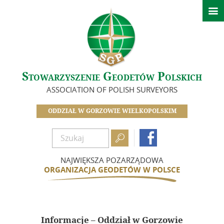

Aktualności
O nas
Historia Oddziału
Stowarzyszenie Geodetów Polskich
Zarząd
ASSOCIATION OF POLISH SURVEYORS
Zasłużeni dla Oddziału
Zostań członkiem SGP
ODDZIAŁ W GORZOWIE WIELKOPOLSKIM
Składki

Dokumenty

Działalność
NAJWIĘKSZA POZARZĄDOWA
ORGANIZACJA GEODETÓW W POLSCE
Kalendarz wydarzeń
Szkolenia
Minione wydarzenia
Informacje – Oddział w Gorzowie