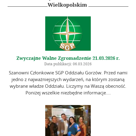
Galeria
Wielkopolskim
Linki
Instytucje geodezyjne
Ośrodki naukowe
Organizacje międzynarodowe
Zwyczajne Walne Zgromadzenie 21.03.2026 r.
Standardy techniczne
Data publikacji: 06.03.2026
Szanowni Członkowie SGP Oddziału Gorzów. Przed nami
Kontakt
jedno z najważniejszych wydarzeń, na którym zostaną
wybrane władze Oddziału. Liczymy na Waszą obecność.
Poniżej wszelkie niezbędne informacje....