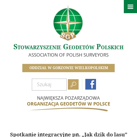

Aktualności
O nas
Historia Oddziału
Stowarzyszenie Geodetów Polskich
Zarząd
ASSOCIATION OF POLISH SURVEYORS
Zasłużeni dla Oddziału
Zostań członkiem SGP
ODDZIAŁ W GORZOWIE WIELKOPOLSKIM
Składki

Dokumenty

Działalność
NAJWIĘKSZA POZARZĄDOWA
ORGANIZACJA GEODETÓW W POLSCE
Kalendarz wydarzeń
Szkolenia
Minione wydarzenia
Spotkanie integracyjne pn. „Jak dzik do lasu”