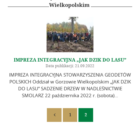
Galeria
Wielkopolskim
Linki
Instytucje geodezyjne
Ośrodki naukowe
Organizacje międzynarodowe
IMPREZA INTEGRACYJNA „JAK DZIK DO LASU”
Standardy techniczne
Data publikacji: 21.09.2022
IMPREZA INTEGRACYJNA STOWARZYSZENIA GEODETÓW
Kontakt
POLSKICH Oddział w Gorzowie Wielkopolskim „JAK DZIK
DO LASU” SADZENIE DRZEW W NADLEŚNICTWIE
SMOLARZ 22 października 2022 r. (sobota)...
1
2
