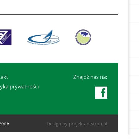
takt
Znajdź nas na:
tyka prywatności

eżone
Design by
projektantstron.pl