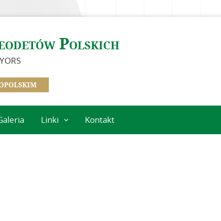
eodetów Polskich
EYORS
OPOLSKIM
Galeria
Linki
Kontakt
Instytucje
geodezyjne
Ośrodki naukowe
Organizacje
międzynarodowe
Standardy
techniczne