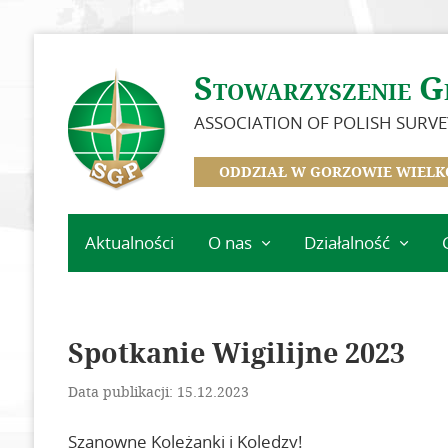
Stowarzyszenie G
ASSOCIATION OF POLISH SURV
ODDZIAŁ W GORZOWIE WIELK
Aktualności
O nas
Działalność
Historia Oddziału
Kalendarz
wydarzeń
Zarząd
Szkolenia
Spotkanie Wigilijne 2023
Zasłużeni dla Oddziału
Minione
Zostań członkiem SGP
Data publikacji: 15.12.2023
wydarzenia
Składki
Szanowne Koleżanki i Koledzy!