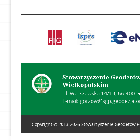
Stowarzyszenie Geodetów
Wielkopolskim
ul. Warszawska 14/13, 66-400 G
E-mail:
gorzow@sgp.geodezja.or
Copyright © 2013-2026 Stowarzyszenie Geodetów Po