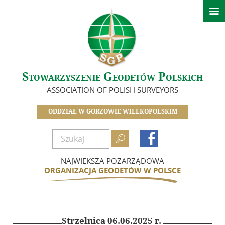

Aktualności
O nas
Historia Oddziału
Stowarzyszenie Geodetów Polskich
Zarząd
ASSOCIATION OF POLISH SURVEYORS
Zasłużeni dla Oddziału
Zostań członkiem SGP
ODDZIAŁ W GORZOWIE WIELKOPOLSKIM
Składki

Dokumenty

Działalność
NAJWIĘKSZA POZARZĄDOWA
ORGANIZACJA GEODETÓW W POLSCE
Kalendarz wydarzeń
Szkolenia
Minione wydarzenia
Strzelnica 06.06.2025 r.