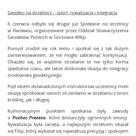
Galeria
Geodeci na strzelnicy – sport, rywalizacja i integracja
Linki
6 czerwca odbyło się drugie już
Spotkanie na strzelnicy
w Racławiu, organizowane przez Oddział Stowarzyszenia
Instytucje geodezyjne
Geodetów Polskich w Gorzowie Wlkp.
Ośrodki naukowe
Pomysł zrodził się rok temu i spotkał się z tak dużym
Organizacje międzynarodowe
zainteresowaniem, że nie mogło zabraknąć kontynuacji.
Standardy techniczne
Okazało się, że wspólne strzelanie to nie tylko forma
spędzania czasu, ale także doskonała okazja do integracji
Kontakt
środowiska geodezyjnego.
Pod okiem doświadczonych instruktorów uczestnicy mieli
okazję spróbować swoich sił zarówno w strzelaniu z broni
krótkiej, jak i długiej.
Kulminacyjnym punktem spotkania były zawody
o
Puchar Prezesa
, które dostarczyły ogromnych emocji.
Rywalizacja była zacięta, a najlepszym strzelcem okazał
się Filip, który wykazał się największą precyzją i spokojem