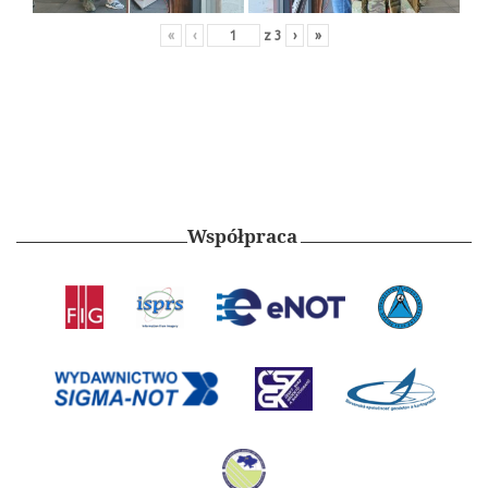
«
‹
z
3
›
»
Współpraca