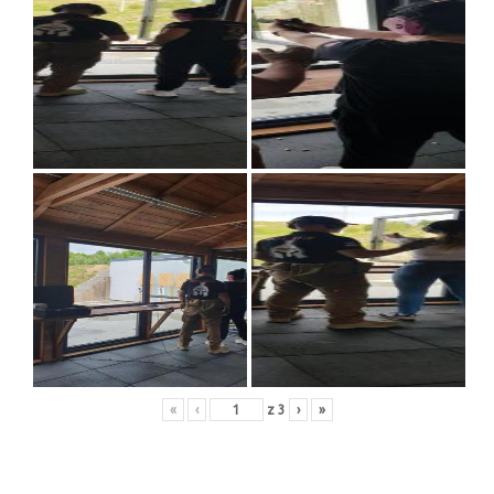
«
‹
z
3
›
»