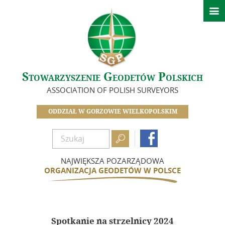

Aktualności
O nas
Historia Oddziału
Stowarzyszenie Geodetów Polskich
Zarząd
ASSOCIATION OF POLISH SURVEYORS
Zasłużeni dla Oddziału
Zostań członkiem SGP
ODDZIAŁ W GORZOWIE WIELKOPOLSKIM
Składki

Dokumenty

Działalność
NAJWIĘKSZA POZARZĄDOWA
ORGANIZACJA GEODETÓW W POLSCE
Kalendarz wydarzeń
Szkolenia
Minione wydarzenia
Spotkanie na strzelnicy 2024