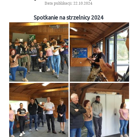
Galeria
Data publikacji: 22.10.2024
Spotkanie na strzelnicy 2024
Linki
Instytucje geodezyjne
Ośrodki naukowe
Organizacje międzynarodowe
Standardy techniczne
Kontakt