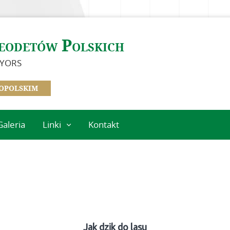
eodetów Polskich
EYORS
OPOLSKIM
Galeria
Linki
Kontakt
Instytucje
geodezyjne
Ośrodki naukowe
Organizacje
międzynarodowe
Standardy
Jak dzik do lasu
techniczne