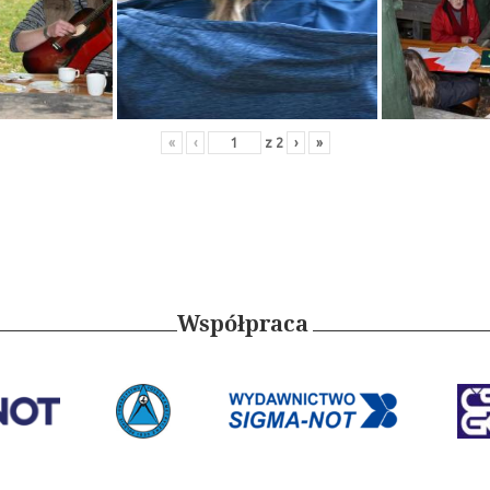
«
‹
z
2
›
»
Współpraca