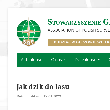
Stowarzyszenie G
ASSOCIATION OF POLISH SURV
ODDZIAŁ W GORZOWIE WIELK
Aktualności
O nas
Działalność
Historia Oddziału
Kalendarz
wydarzeń
Zarząd
Szkolenia
Jak dzik do lasu
Zasłużeni dla Oddziału
Minione
Zostań członkiem SGP
Data publikacji: 17.01.2023
wydarzenia
Składki