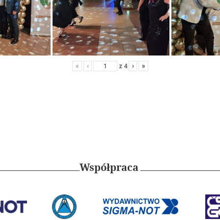
«
‹
z
4
›
»
Współpraca