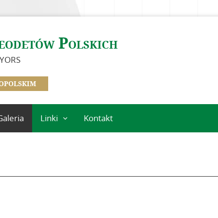
eodetów Polskich
EYORS
OPOLSKIM
Galeria
Linki
Kontakt
Instytucje
geodezyjne
Ośrodki naukowe
Organizacje
międzynarodowe
Standardy
techniczne