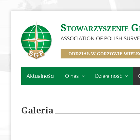
Stowarzyszenie G
ASSOCIATION OF POLISH SURV
ODDZIAŁ W GORZOWIE WIELK
Aktualności
O nas
Działalność
Historia Oddziału
Kalendarz
wydarzeń
Zarząd
Szkolenia
Galeria
Zasłużeni dla Oddziału
Minione
Zostań członkiem SGP
wydarzenia
Składki